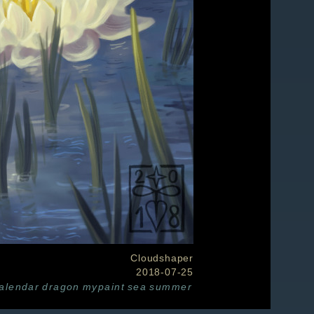
Cloudshaper
2018-07-25
alendar
dragon
mypaint
sea
summer