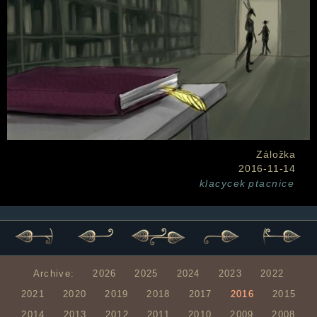
Záložka
2016-11-14
klacycek
ptacnice
Archive:
2026
2025
2024
2023
2022
2021
2020
2019
2018
2017
2016
2015
2014
2013
2012
2011
2010
2009
2008