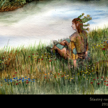
Šťastný ro
201