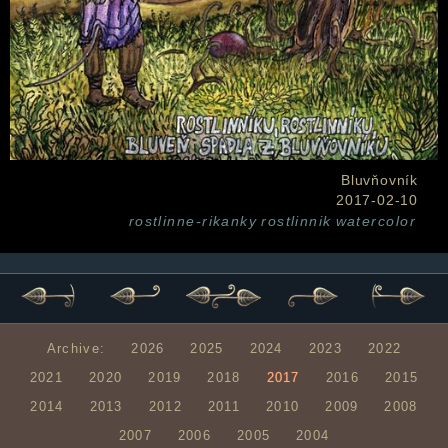
Bluvňovník
2017-02-10
rostlinne-rikanky
rostlinnik
watercolor
Archive:
2026
2025
2024
2023
2022
2021
2020
2019
2018
2017
2016
2015
2014
2013
2012
2011
2010
2009
2008
2007
2006
2005
2004