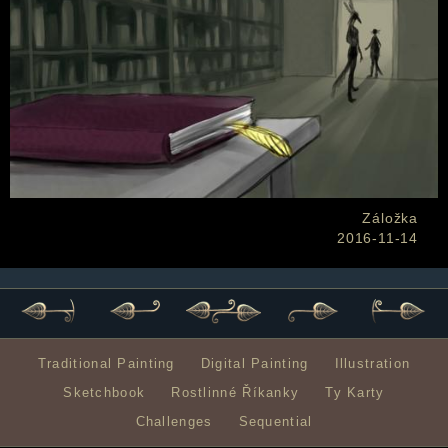
Záložka
2016-11-14
Traditional Painting
Digital Painting
Illustration
Sketchbook
Rostlinné Říkanky
Ty Karty
Challenges
Sequential