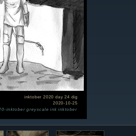
inktober 2020 day 24 dig
2020-10-25
20-inktober
greyscale
ink
inktober