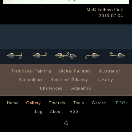
Malý knihoskřítek
2016-07-04
Traditional Painting
Digital Painting
Illustration
Sketchbook
Rostlinné Říkanky
Ty Karty
Challenges
Sequential
TOP↑
Home
Gallery
Fractals
Tools
Garden
Log
About
RSS