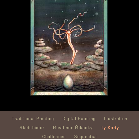
Traditional Painting
Digital Painting
Illustration
Sketchbook
Rostlinné Říkanky
Ty Karty
Challenges
Sequential