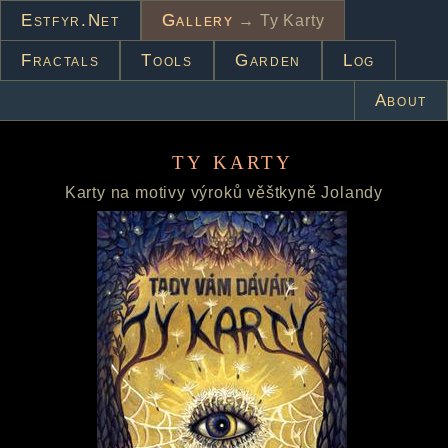
Estfyr.net
Gallery
→ Ty Karty
Fractals
Tools
Garden
Log
About
ty karty
Karty na motivy výroků věštkyně Jolandy