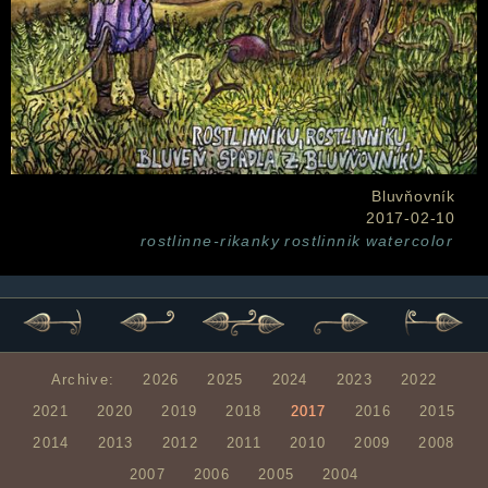
Bluvňovník
2017-02-10
rostlinne-rikanky
rostlinnik
watercolor
Archive:
2026
2025
2024
2023
2022
2021
2020
2019
2018
2017
2016
2015
2014
2013
2012
2011
2010
2009
2008
2007
2006
2005
2004